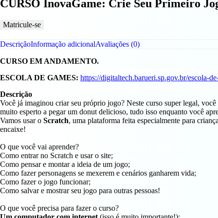
CURSO InovaGame: Crie Seu Primeiro Jog
Matricule-se
Descrição
Informação adicional
Avaliações (0)
CURSO EM ANDAMENTO.
ESCOLA DE GAMES:
https://digitaltech.barueri.sp.gov.br/escola-d
Descrição
Você já imaginou criar seu próprio jogo? Neste curso super legal, você
muito esperto a pegar um donut delicioso, tudo isso enquanto você apr
Vamos usar o
Scratch
, uma plataforma feita especialmente para cria
encaixe!
O que você vai aprender?
Como entrar no Scratch e usar o site;
Como pensar e montar a ideia de um jogo;
Como fazer personagens se mexerem e cenários ganharem vida;
Como fazer o jogo funcionar;
Como salvar e mostrar seu jogo para outras pessoas!
O que você precisa para fazer o curso?
Um computador com internet
(isso é muito importante!);